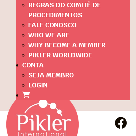
REGRAS DO COMITÊ DE
PROCEDIMENTOS
FALE CONOSCO
WHO WE ARE
WHY BECOME A MEMBER
PIKLER WORLDWIDE
CONTA
SEJA MEMBRO
LOGIN