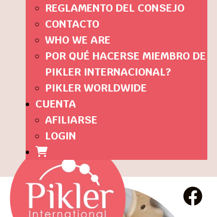
REGLAMENTO DEL CONSEJO
CONTACTO
WHO WE ARE
POR QUÉ HACERSE MIEMBRO DE
PIKLER INTERNACIONAL?
PIKLER WORLDWIDE
CUENTA
AFILIARSE
LOGIN