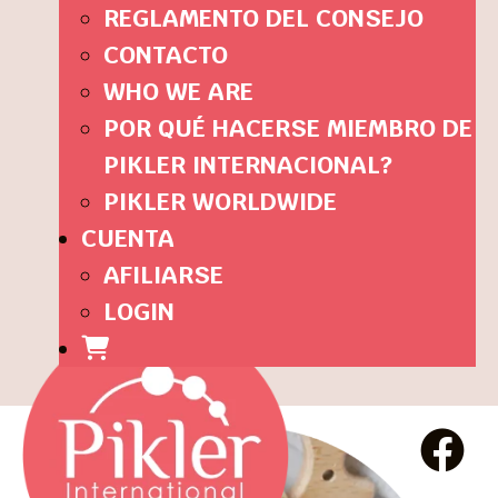
REGLAMENTO DEL CONSEJO
CONTACTO
WHO WE ARE
POR QUÉ HACERSE MIEMBRO DE
PIKLER INTERNACIONAL?
PIKLER WORLDWIDE
CUENTA
AFILIARSE
LOGIN