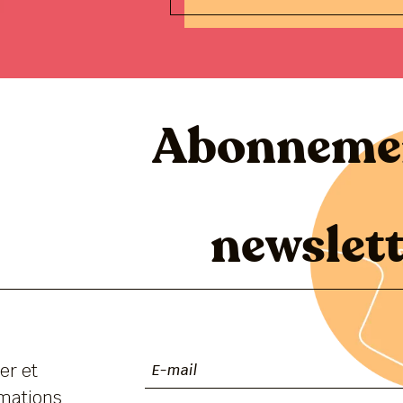
Abonneme
 l
newslett
er et
rmations