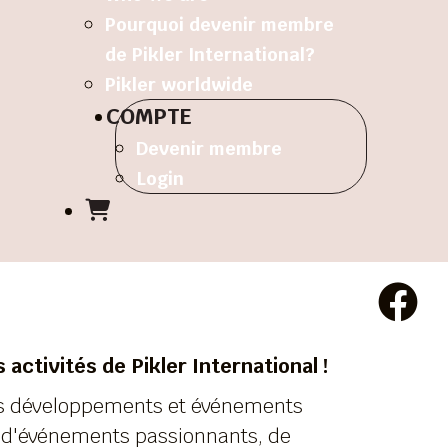
Pourquoi devenir membre
de Pikler International?
Pikler worldwide
COMPTE
Devenir membre
Login
activités de Pikler International !
ers développements et événements
e d'événements passionnants, de