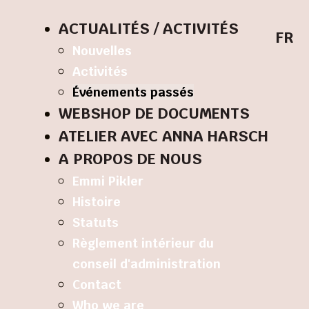
ACTUALITÉS / ACTIVITÉS
FR
Nouvelles
Activités
Événements passés
WEBSHOP DE DOCUMENTS
ATELIER AVEC ANNA HARSCH
A PROPOS DE NOUS
Emmi Pikler
Histoire
Statuts
Règlement intérieur du
conseil d'administration
Contact
Who we are