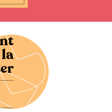
nt
a
er