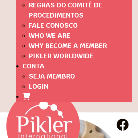
REGRAS DO COMITÊ DE
PROCEDIMENTOS
FALE CONOSCO
WHO WE ARE
WHY BECOME A MEMBER
PIKLER WORLDWIDE
CONTA
SEJA MEMBRO
LOGIN