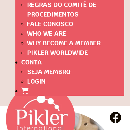
REGRAS DO COMITÊ DE
PROCEDIMENTOS
FALE CONOSCO
WHO WE ARE
WHY BECOME A MEMBER
PIKLER WORLDWIDE
CONTA
SEJA MEMBRO
LOGIN