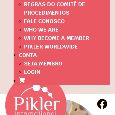
REGRAS DO COMITÊ DE
PROCEDIMENTOS
FALE CONOSCO
WHO WE ARE
WHY BECOME A MEMBER
PIKLER WORLDWIDE
CONTA
SEJA MEMBRO
LOGIN