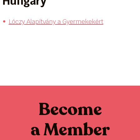
Hungary
Lóczy Alapítvány a Gyermekekért
Become
a Member