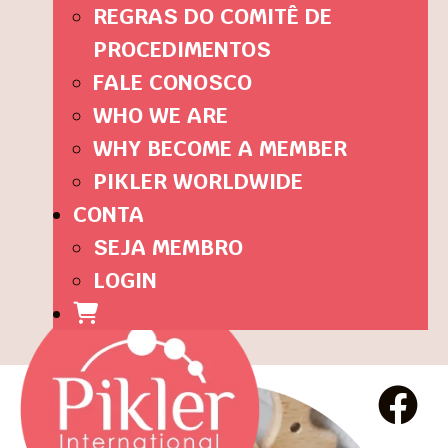
REGRAS DO COMITÊ DE
PROCEDIMENTOS
FALE CONOSCO
WHO WE ARE
WHY BECOME A MEMBER
PIKLER WORLDWIDE
CONTA
SEJA MEMBRO
LOGIN