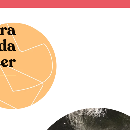
ra
da
er