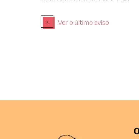
›
Ver o último aviso
O