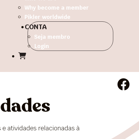
Why become a member
Pikler worldwide
CONTA
Seja membro
Login
idades
 e atividades relacionadas à