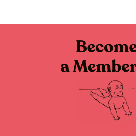
Becom
a Membe