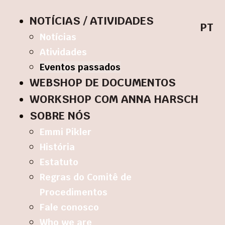
NOTÍCIAS / ATIVIDADES
PT
Notícias
Atividades
Eventos passados
WEBSHOP DE DOCUMENTOS
WORKSHOP COM ANNA HARSCH
SOBRE NÓS
Emmi Pikler
História
Estatuto
Regras do Comitê de
Procedimentos
Fale conosco
Who we are