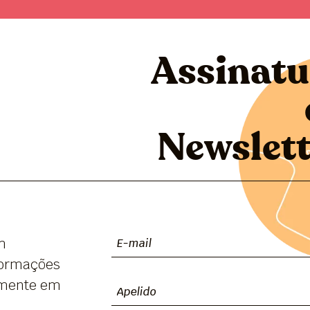
Assinatu
Newslett
m
nformações
tamente em