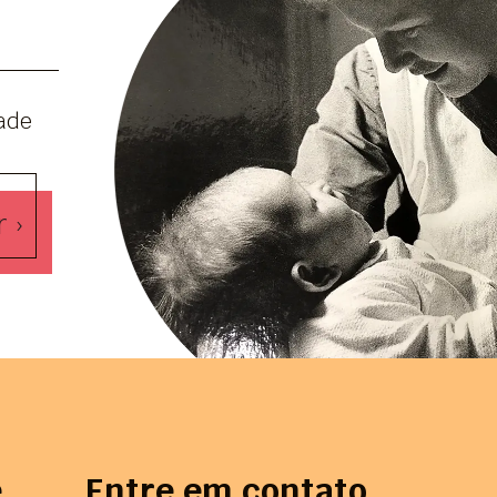
dade
 ›
e
Entre em contato