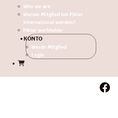
Who we are
Warum Mitglied bei Pikler
International werden?
Pikler worldwide
KONTO
Werde Mitglied
Login