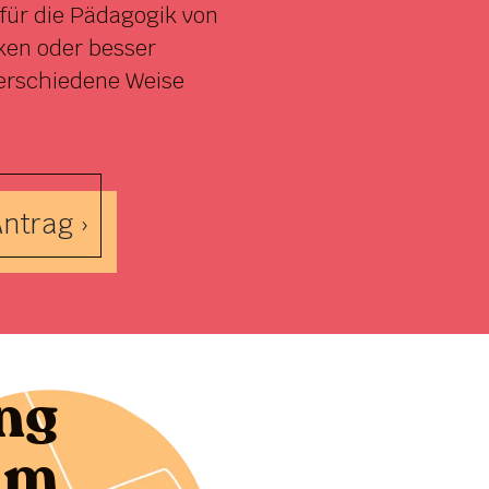
für die Pädagogik von
ken oder besser
erschiedene Weise
ntrag ›
ng
um