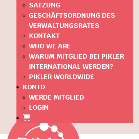
SATZUNG
GESCHÄFTSORDNUNG DES
VERWALTUNGSRATES
KONTAKT
WHO WE ARE
WARUM MITGLIED BEI PIKLER
INTERNATIONAL WERDEN?
PIKLER WORLDWIDE
KONTO
WERDE MITGLIED
LOGIN