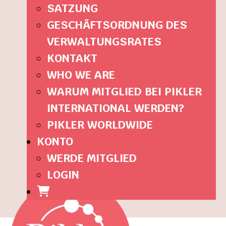
SATZUNG
GESCHÄFTSORDNUNG DES
VERWALTUNGSRATES
KONTAKT
WHO WE ARE
WARUM MITGLIED BEI PIKLER
INTERNATIONAL WERDEN?
PIKLER WORLDWIDE
KONTO
WERDE MITGLIED
LOGIN