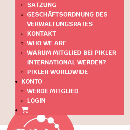
SATZUNG
GESCHÄFTSORDNUNG DES
VERWALTUNGSRATES
KONTAKT
WHO WE ARE
WARUM MITGLIED BEI PIKLER
INTERNATIONAL WERDEN?
PIKLER WORLDWIDE
KONTO
WERDE MITGLIED
LOGIN