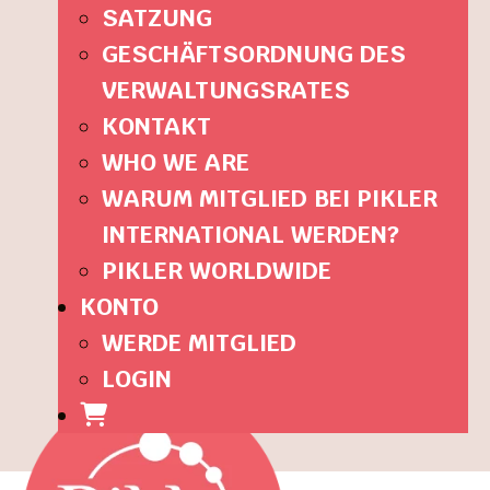
SATZUNG
GESCHÄFTSORDNUNG DES
VERWALTUNGSRATES
KONTAKT
WHO WE ARE
WARUM MITGLIED BEI PIKLER
INTERNATIONAL WERDEN?
PIKLER WORLDWIDE
KONTO
WERDE MITGLIED
LOGIN