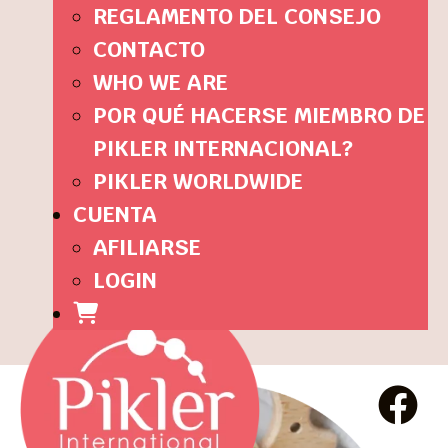
REGLAMENTO DEL CONSEJO
CONTACTO
WHO WE ARE
POR QUÉ HACERSE MIEMBRO DE
PIKLER INTERNACIONAL?
PIKLER WORLDWIDE
CUENTA
AFILIARSE
LOGIN