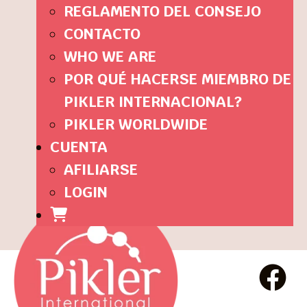
REGLAMENTO DEL CONSEJO
CONTACTO
WHO WE ARE
POR QUÉ HACERSE MIEMBRO DE
PIKLER INTERNACIONAL?
PIKLER WORLDWIDE
CUENTA
AFILIARSE
LOGIN