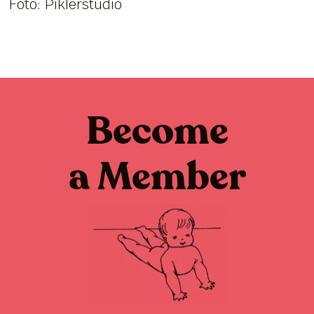
Foto: Piklerstudio
Become
a Member