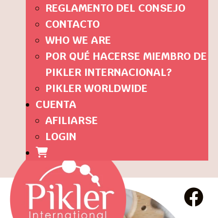
REGLAMENTO DEL CONSEJO
CONTACTO
WHO WE ARE
POR QUÉ HACERSE MIEMBRO DE
PIKLER INTERNACIONAL?
PIKLER WORLDWIDE
CUENTA
AFILIARSE
LOGIN