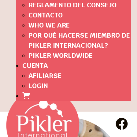
REGLAMENTO DEL CONSEJO
CONTACTO
WHO WE ARE
POR QUÉ HACERSE MIEMBRO DE
PIKLER INTERNACIONAL?
PIKLER WORLDWIDE
CUENTA
AFILIARSE
LOGIN