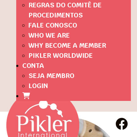
REGRAS DO COMITÊ DE
PROCEDIMENTOS
FALE CONOSCO
WHO WE ARE
WHY BECOME A MEMBER
PIKLER WORLDWIDE
CONTA
SEJA MEMBRO
LOGIN