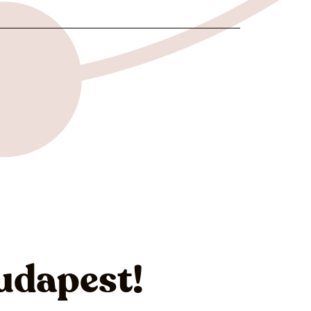
udapest!