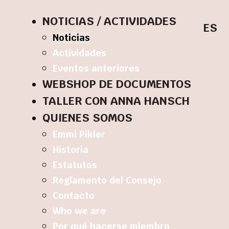
NOTICIAS / ACTIVIDADES
ES
Noticias
Actividades
Eventos anteriores
WEBSHOP DE DOCUMENTOS
TALLER CON ANNA HANSCH
QUIENES SOMOS
Emmi Pikler
Historia
Estatutos
Reglamento del Consejo
Contacto
Who we are
Por qué hacerse miembro