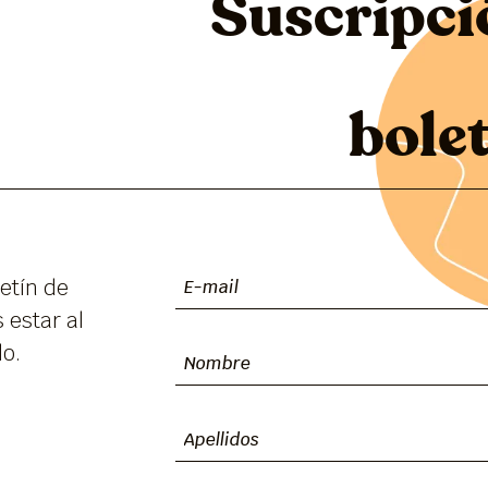
Suscripci
bole
etín de
 estar al
lo.