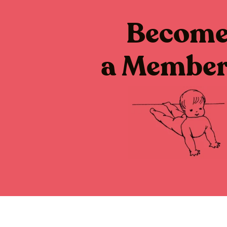
Becom
a Membe