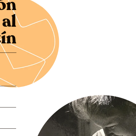
ón
al
tín