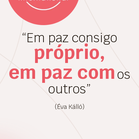
“Em paz consigo
próprio,
em paz com
os
outros”
(Éva Kálló)