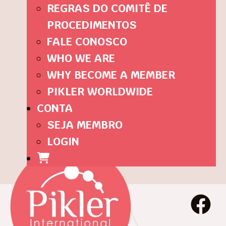
REGRAS DO COMITÊ DE
PROCEDIMENTOS
FALE CONOSCO
WHO WE ARE
WHY BECOME A MEMBER
PIKLER WORLDWIDE
CONTA
SEJA MEMBRO
LOGIN