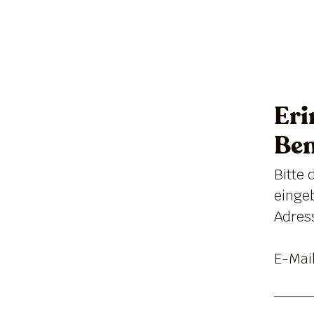
Eri
Be
Bitte 
einge
Adres
E-Mai