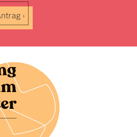
ntrag ›
ng
um
er