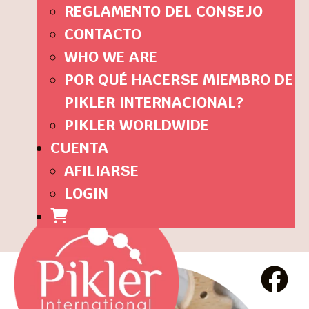
REGLAMENTO DEL CONSEJO
CONTACTO
WHO WE ARE
POR QUÉ HACERSE MIEMBRO DE
PIKLER INTERNACIONAL?
PIKLER WORLDWIDE
CUENTA
AFILIARSE
LOGIN