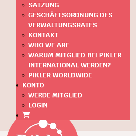
SATZUNG
GESCHÄFTSORDNUNG DES
VERWALTUNGSRATES
KONTAKT
WHO WE ARE
WARUM MITGLIED BEI PIKLER
INTERNATIONAL WERDEN?
PIKLER WORLDWIDE
KONTO
WERDE MITGLIED
LOGIN