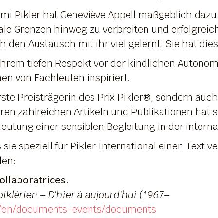
mi Pikler hat Geneviève Appell maßgeblich dazu b
nale Grenzen hinweg zu verbreiten und erfolgre
h den Austausch mit ihr viel gelernt. Sie hat di
, ihrem tiefen Respekt vor der kindlichen Auton
en von Fachleuten inspiriert.
rste Preisträgerin des Prix Pikler®, sondern au
hren zahlreichen Artikeln und Publikationen hat 
eutung einer sensiblen Begleitung in der interna
sie speziell für Pikler International einen Text ve
den:
ollaboratrices.
piklérien – D'hier à aujourd'hui (1967–
com/en/documents-events/documents