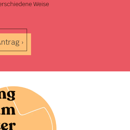
erschiedene Weise
ntrag ›
ng
um
er