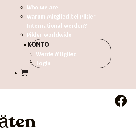
Who we are
Warum Mitglied bei Pikler
International werden?
Pikler worldwide
KONTO
Werde Mitglied
Login
äten