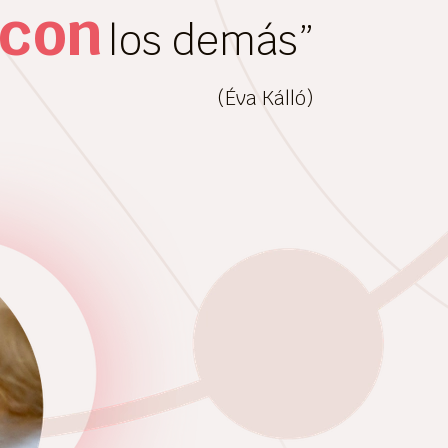
 con
los demás”
(Éva Kálló)