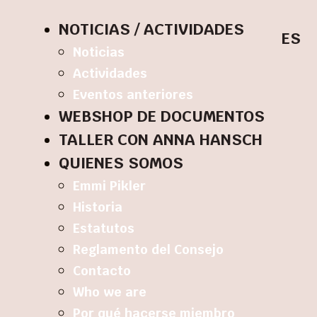
NOTICIAS / ACTIVIDADES
ES
Noticias
Actividades
Eventos anteriores
WEBSHOP DE DOCUMENTOS
TALLER CON ANNA HANSCH
QUIENES SOMOS
Emmi Pikler
Historia
Estatutos
Reglamento del Consejo
Contacto
Who we are
Por qué hacerse miembro