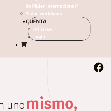
de Pikler Internacional?
Pikler worldwide
CUENTA
Afiliarse
Login
mismo,
n uno