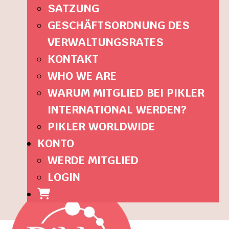
SATZUNG
GESCHÄFTSORDNUNG DES
VERWALTUNGSRATES
KONTAKT
WHO WE ARE
WARUM MITGLIED BEI PIKLER
INTERNATIONAL WERDEN?
PIKLER WORLDWIDE
KONTO
WERDE MITGLIED
LOGIN